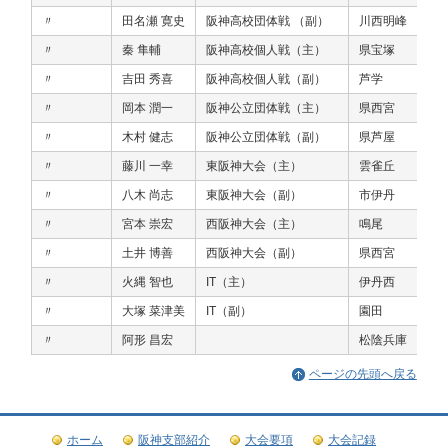
〃
田名瀬 寛史
阪神高校団体戦 （副）
川西明峰
〃
秦 隼輔
阪神高校個人戦（主）
県宝塚
〃
吉田 秀喜
阪神高校個人戦（副）
芦学
〃
岡本 潤一
阪神公立団体戦（主）
県西宮
〃
木村 健志
阪神公立団体戦（副）
県芦屋
〃
藤川 一幸
東阪神大会（主）
雲雀丘
〃
八木 尚志
東阪神大会（副）
市伊丹
〃
宮本 崇宏
西阪神大会（主）
鳴尾
〃
土井 博善
西阪神大会（副）
県西宮
〃
火縄 智也
IT（主）
伊丹西
〃
大塚 菜津美
IT（副）
園田
〃
阿形 昌宏
松陰兵庫
ページの先頭へ戻る
ホーム
阪神支部紹介
大会要項
大会記録