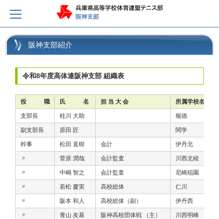
阪神支部紹介
令和8年度高体連阪神支部 組織表
役 職
氏 名
担 当 大 会
所属学校名
支部長
桂川 大助
報徳
副支部長
原田 匠
関学
幹事
松田 直樹
会計
伊丹北
〃
菅原 潤哉
会計監査
川西北稜
〃
中嶋 智之
会計監査
尼崎稲園
〃
若松 慶実
高校総体
仁川
〃
阪本 和人
高校総体（副）
伊丹西
〃
青山 友基
阪神高校団体戦 （主）
川西明峰