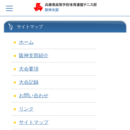
サイトマップ
●
ホーム
●
阪神支部紹介
●
大会要項
●
大会記録
●
お問い合わせ
●
リンク
●
サイトマップ