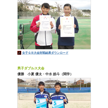
女子ＧⅢ大会対戦結果ダウンロード
男子ダブルス大会
優勝 小夏 優太・中水 皓斗（関学）