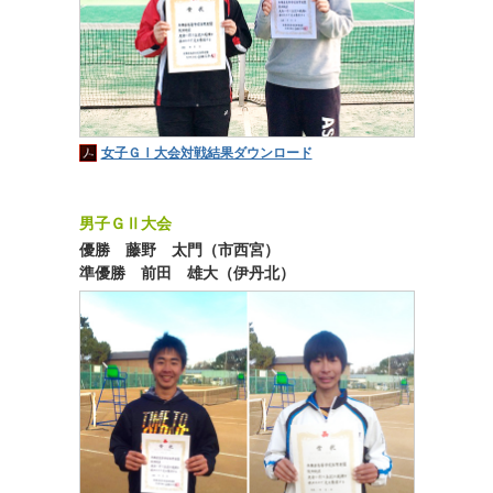
女子ＧⅠ大会対戦結果ダウンロード
男子ＧⅡ大会
優勝 藤野 太門（市西宮）
準優勝 前田 雄大（伊丹北）