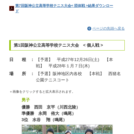
第7回阪神公立高等学校テニス大会< 団体戦 >結果ダウンロー
ド
ページの先頭へ戻る
第1回阪神公立高等学校テニス大会 < 個人戦 >
日 程 ：
【予選】 平成27年12月26日(土)
【本
戦】 平成28年１月７日(木)
場 所 ：
【予選】阪神地区内各校
【本戦】 西猪名
公園テニスコート
＋画像をクリックすると拡大表示されます。
男子
優勝 西田 京平（川西北陵）
準優勝 永岡 侑大（鳴尾）
3位 水谷 翔（鳴尾）