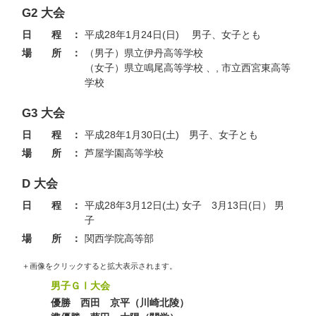
G2 大会
日 程 ：
平成28年1月24日(日) 男子、女子とも
場 所 ：
（男子）県立伊丹高等学校
（女子）県立鳴尾高等学校 、, 市立西宮東高等
学校
G3 大会
日 程 ：
平成28年1月30日(土) 男子、女子とも
場 所 ：
芦屋学園高等学校
D 大会
日 程 ：
平成28年3月12日(土) 女子
3月13日(日）
男
子
場 所 ：
関西学院高等部
＋画像をクリックすると拡大表示されます。
男子ＧⅠ大会
優勝 西田 京平（川崎北陵）