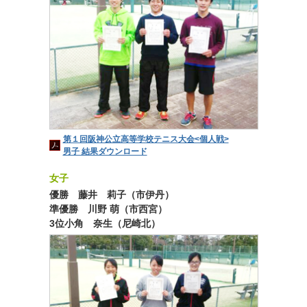
第１回阪神公立高等学校テニス大会<個人戦>
男子 結果ダウンロード
女子
優勝 藤井 莉子（市伊丹）
準優勝 川野 萌（市西宮）
3位小角 奈生（尼崎北）