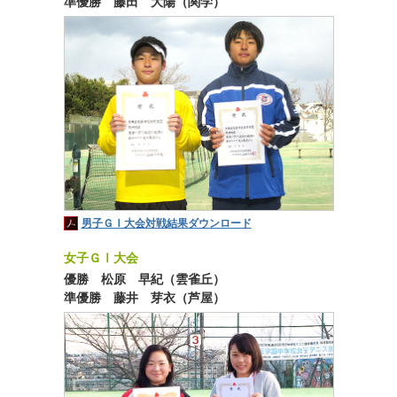
準優勝 藤田 大陽（関学）
男子ＧⅠ大会対戦結果ダウンロード
女子ＧⅠ大会
優勝 松原 早紀（雲雀丘）
準優勝 藤井 芽衣（芦屋）