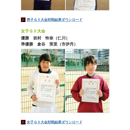
男子ＧⅡ大会対戦結果ダウンロード
女子ＧⅡ大会
優勝 岩村 怜奈（仁川）
準優勝 倉谷 実里（市伊丹）
女子ＧⅡ大会対戦結果ダウンロード