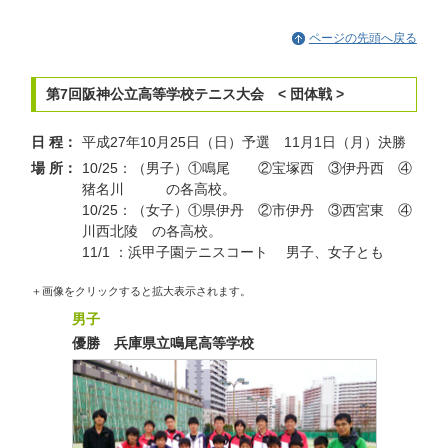
ページの先頭へ戻る
第7回阪神公立高等学校テニス大会 < 団体戦 >
日 程：
平成27年10月25日（日）予選
11月1日（月）
決勝
場 所：
10/25：（男子）①鳴尾 ②宝塚西 ③伊丹西 ④
猪名川 の各高校。
10/25：（女子）①県伊丹 ②市伊丹 ③西宮東 ④
川西北陵 の各高校。
11/1 ：浜甲子園テニスコート 男子、女子とも
＋画像をクリックすると拡大表示されます。
男子
優勝 兵庫県立鳴尾高等学校