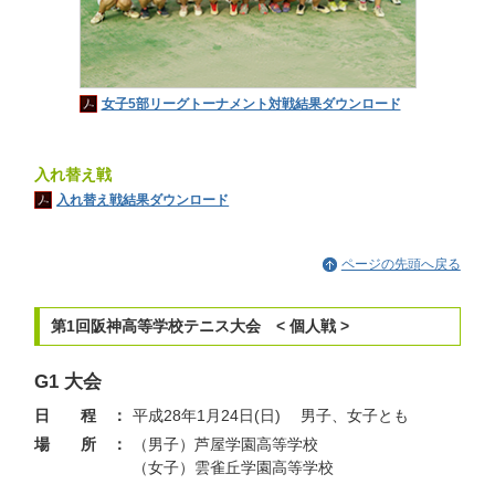
女子5部リーグトーナメント対戦結果ダウンロード
入れ替え戦
入れ替え戦結果ダウンロード
ページの先頭へ戻る
第1回阪神高等学校テニス大会 < 個人戦 >
G1 大会
日 程 ：
平成28年1月24日(日) 男子、女子とも
場 所 ：
（男子）芦屋学園高等学校
（女子）雲雀丘学園高等学校