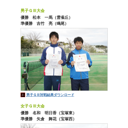
男子ＧⅢ大会
優勝 松本 一馬（雲雀丘）
準優勝 吉竹 亮（鳴尾）
男子ＧⅢ対戦結果ダウンロード
女子ＧⅢ大会
優勝 名和 明日香（宝塚東）
準優勝 矢倉 舞花（宝塚西）