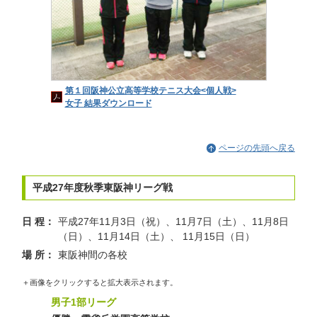
第１回阪神公立高等学校テニス大会<個人戦>
女子 結果ダウンロード
ページの先頭へ戻る
平成27年度秋季東阪神リーグ戦
日 程：
平成27年11月3日（祝）、11月7日（土）、11月8日
（日）、11月14日（土）、 11月15日（日）
場 所：
東阪神間の各校
＋画像をクリックすると拡大表示されます。
男子1部リーグ