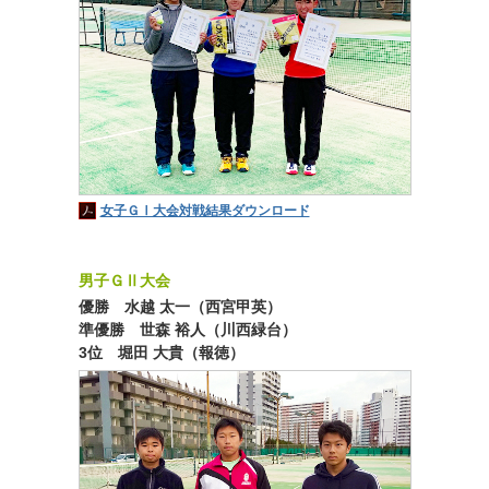
女子ＧⅠ大会対戦結果ダウンロード
男子ＧⅡ大会
優勝 水越 太一（西宮甲英）
準優勝 世森 裕人（川西緑台）
3位 堀田 大貴（報徳）