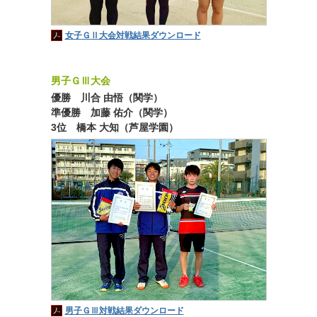
女子ＧⅡ大会対戦結果ダウンロード
男子ＧⅢ大会
優勝 川合 由悟（関学）
準優勝 加藤 佑介（関学）
3位 橋本 大知（芦屋学園）
男子ＧⅢ対戦結果ダウンロード