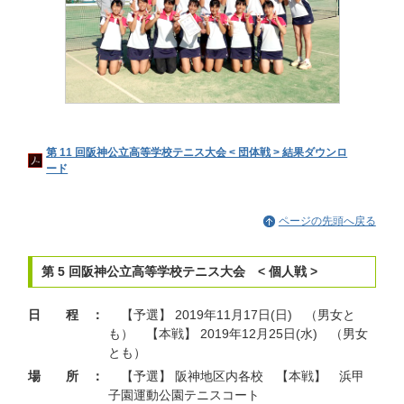
第 11 回阪神公立高等学校テニス大会 < 団体戦 > 結果ダウンロ
ード
ページの先頭へ戻る
第 5 回阪神公立高等学校テニス大会 < 個人戦 >
日 程 ：
【予選】 2019年11月17日(日) （男女と
も） 【本戦】 2019年12月25日(水) （男女
とも）
場 所 ：
【予選】 阪神地区内各校 【本戦】 浜甲
子園運動公園テニスコート