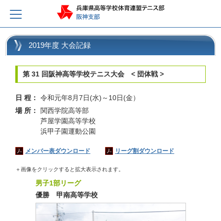
2019年度 大会記録
第 31 回阪神高等学校テニス大会 < 団体戦 >
日 程：
令和元年8月7日(水)～10日(金）
場 所：
関西学院高等部
芦屋学園高等学校
浜甲子園運動公園
メンバー表ダウンロード
リーグ割ダウンロード
＋画像をクリックすると拡大表示されます。
男子1部リーグ
優勝 甲南高等学校