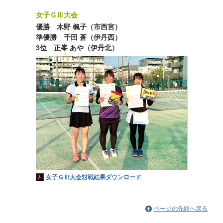
女子ＧⅢ大会
優勝 木野 楓子（市西宮）
準優勝 千田 蒼（伊丹西）
3位 正峯 あや（伊丹北）
女子ＧⅢ大会対戦結果ダウンロード
ページの先頭へ戻る