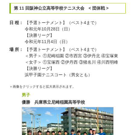
第 11 回阪神公立高等学校テニス大会 < 団体戦 >
日 程：
【予選トーナメント】（ベスト4まで）
令和元年10月28日（日）
【決勝リーグ】
令和元年11月4日（日）
場 所：
【予選トーナメント】（ベスト4まで）
＜男子＞ ①尼崎稲園 ②市西宮 ③伊丹北 ④宝塚東
＜女子＞ ①宝塚西 ②伊丹西 ③猪名川 ④川西明峰
【決勝リーグ】
浜甲子園テニスコート（男女とも）
＋画像をクリックすると拡大表示されます。
男子
優勝 兵庫県立尼崎稲園高等学校