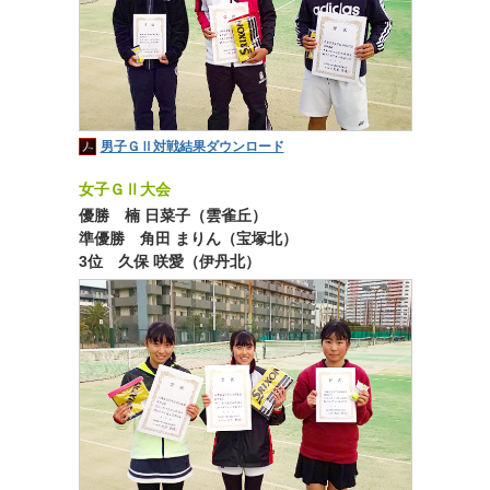
男子ＧⅡ対戦結果ダウンロード
女子ＧⅡ大会
優勝 楠 日菜子（雲雀丘）
準優勝 角田 まりん（宝塚北）
3位 久保 咲愛（伊丹北）