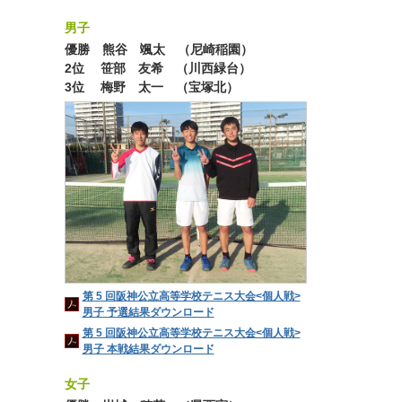
男子
優勝 熊谷 颯太 （尼崎稲園）
2位 笹部 友希 （川西緑台）
3位 梅野 太一 （宝塚北）
第 5 回阪神公立高等学校テニス大会<個人戦>
男子 予選結果ダウンロード
第 5 回阪神公立高等学校テニス大会<個人戦>
男子 本戦結果ダウンロード
女子