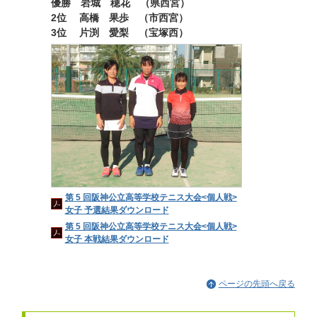
優勝 岩城 穂花 （県西宮）
2位 高橋 果歩 （市西宮）
3位 片渕 愛梨 （宝塚西）
第 5 回阪神公立高等学校テニス大会<個人戦>
女子 予選結果ダウンロード
第 5 回阪神公立高等学校テニス大会<個人戦>
女子 本戦結果ダウンロード
ページの先頭へ戻る