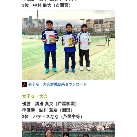
3位 中村 航大（市西宮）
男子ＧⅠ大会対戦結果ダウンロード
女子ＧⅠ大会
優勝 溝邊 真央（芦屋学園）
準優勝 鮎川 若奈（園田）
3位 パティスなな（芦国中等）