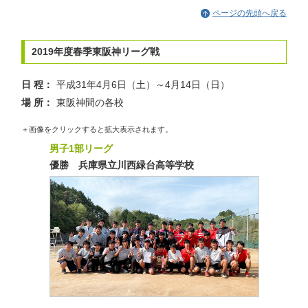
ページの先頭へ戻る
2019年度春季東阪神リーグ戦
日 程：
平成31年4月6日（土）～4月14日（日）
場 所：
東阪神間の各校
＋画像をクリックすると拡大表示されます。
男子1部リーグ
優勝 兵庫県立川西緑台高等学校