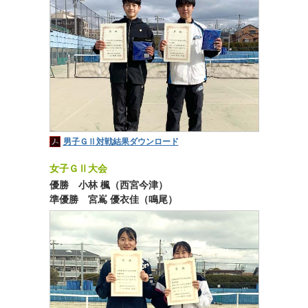
男子ＧⅡ対戦結果ダウンロード
女子ＧⅡ大会
優勝 小林 楓（西宮今津）
準優勝 宮嶌 優衣佳（鳴尾）