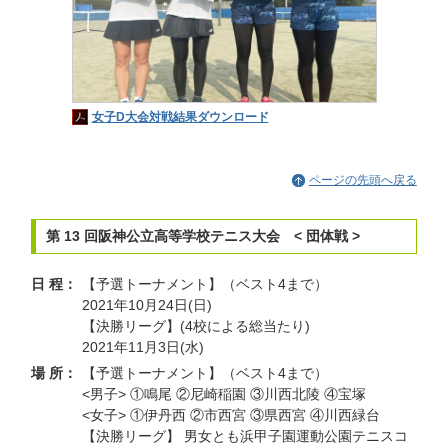
女子D大会対戦結果ダウンロード
ページの先頭へ戻る
第 13 回阪神公立高等学校テニス大会 < 団体戦 >
日 程：
【予選トーナメント】（ベスト4まで）
2021年10月24日(日)
【決勝リーグ】(4校による総当たり)
2021年11月3日(水)
場 所：
【予選トーナメント】（ベスト4まで）
<男子> ①鳴尾 ②尼崎稲園 ③川西北陵 ④宝塚
<女子> ①伊丹西 ②市西宮 ③県西宮 ④川西緑台
【決勝リーグ】 男女とも浜甲子園運動公園テニスコ