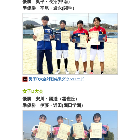
優勝 奥平・長沼(甲南）
準優勝 平尾・岩永(関学）
男子D大会対戦結果ダウンロード
女子D大会
優勝 安川・國瀧（雲雀丘）
準優勝 伊藤・近田(園田学園）