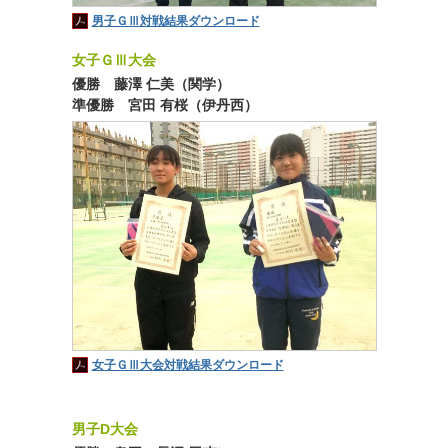
男子ＧⅢ対戦結果ダウンロード
女子ＧⅢ大会
優勝 藤澤 仁美（関学）
準優勝 宮田 有桜（伊丹西）
女子ＧⅢ大会対戦結果ダウンロード
男子D大会