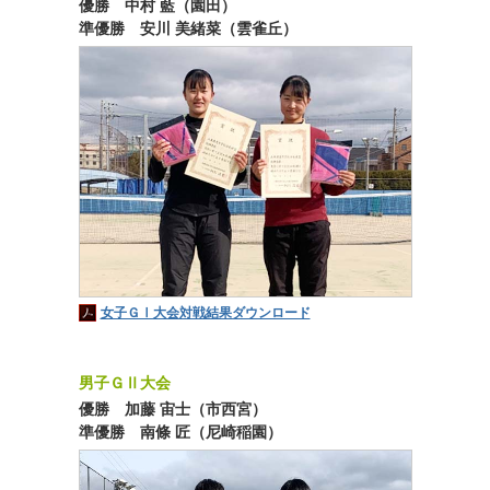
優勝 中村 藍（園田）
準優勝 安川 美緒菜（雲雀丘）
女子ＧⅠ大会対戦結果ダウンロード
男子ＧⅡ大会
優勝 加藤 宙士（市西宮）
準優勝 南條 匠（尼崎稲園）