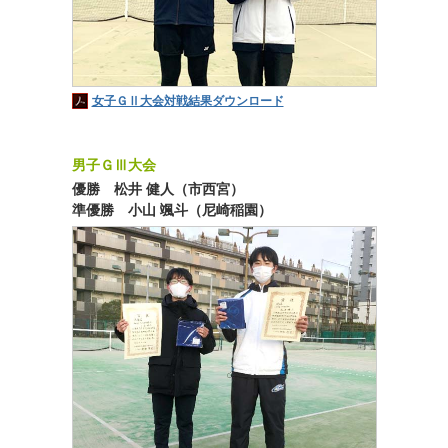
女子ＧⅡ大会対戦結果ダウンロード
男子ＧⅢ大会
優勝 松井 健人（市西宮）
準優勝 小山 颯斗（尼崎稲園）